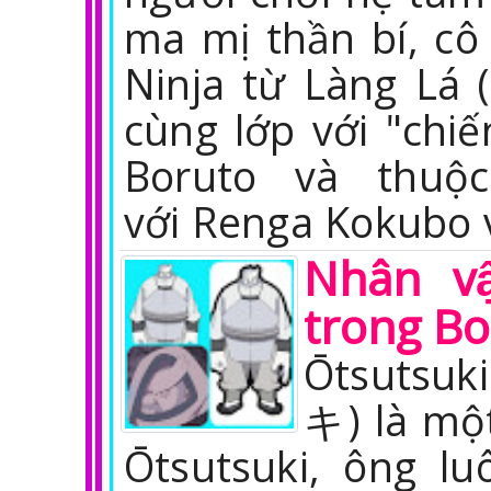
ma mị thần bí, cô
Ninja từ Làng Lá 
cùng lớp với "chi
Boruto và thuộ
với Renga Kokubo 
Nhân vậ
trong Bo
Ōtsutsu
キ) là một
Ōtsutsuki, ông luô