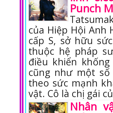
Punch 
Tatsumak
của Hiệp Hội Anh 
cấp S, sở hữu sứ
thuộc hệ pháp sư
điều khiển khống
cũng như một số 
theo sức mạnh kh
vật. Cô là chị gái c
Nhân v