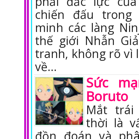
phải đắc lực củ
chiến đấu trong
minh các làng Ninj
thế giới Nhẫn Giả
tranh, không rõ vì 
về…
Sức mạ
Boruto
Mắt trái
thời là 
đồn đoán và phâ