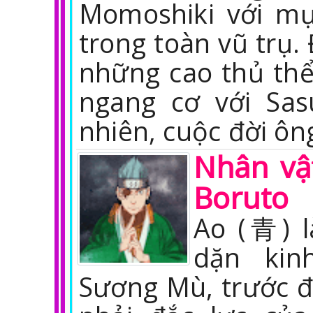
Momoshiki với mụ
trong toàn vũ trụ.
những cao thủ thể
ngang cơ với Sas
nhiên, cuộc đời ông
Nhân vậ
Boruto
Ao (青) l
dặn kin
Sương Mù, trước đ