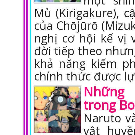
một shin
Mù (Kirigakure), câ
của Chōjūrō (Mizu
nghị cơ hội kế vị 
đời tiếp theo nhưn
khả năng kiếm ph
chính thức được l
Những 
trong Bo
Naruto v
vật huyề