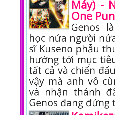
Máy) - 
One Pun
Genos l
học nửa người nửa
sĩ Kuseno phẫu thu
hướng tới mục ti
tất cả và chiến đấu
vậy mà anh vô c
và nhận thánh đấ
Genos đang đứng 