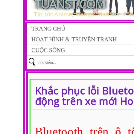
TUANST.COM
Tin tức Anime, Manga, Manhua, Công
TRANG CHỦ
HOẠT HÌNH & TRUYỆN TRANH
CUỘC SỐNG
Khắc phục lỗi Bluet
động trên xe mới Ho
Bluetooth trên ô t