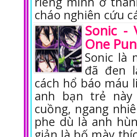
riêng mình ở thà
cháo nghiên cứu c
Sonic -
One Pun
Sonic là
đã đen l
cách hổ báo máu l
anh bạn trẻ này
cuồng, ngang nhiên
phe dù là anh hùn
giản là bố mày thí