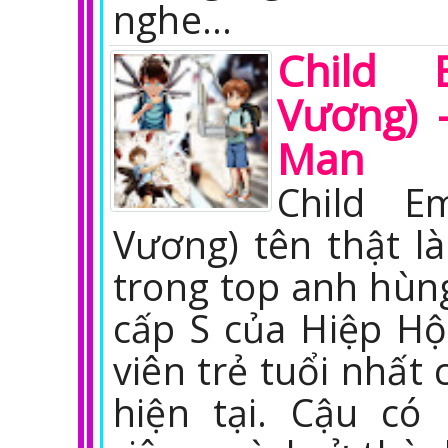
nghe…
Child 
Vương) 
Man
Child E
Vương) tên thật l
trong top anh hùn
cấp S của Hiệp Hộ
viên trẻ tuổi nhất 
hiện tại. Cậu có