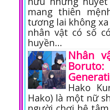
hữu những huyết 
mang thiên mệnh
tương lai không xa
nhân vật có số có
huyền…
Nhân vậ
Borut
Generat
Hako K
Hako) là một nữ s
người chơi hệ tâm 