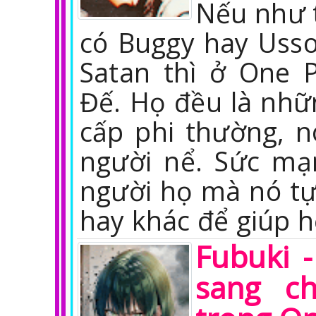
Nếu như t
có Buggy hay Usso
Satan thì ở One 
Đế. Họ đều là nh
cấp phi thường, n
người nể. Sức mạ
người họ mà nó tự
hay khác để giúp 
Fubuki 
sang c