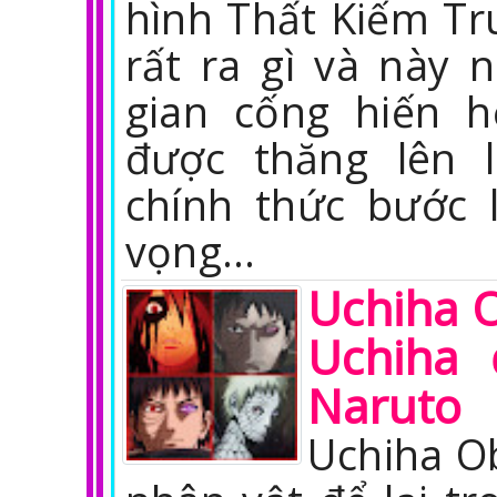
hình Thất Kiếm Tr
rất ra gì và này 
gian cống hiến 
được thăng lên 
chính thức bước 
vọng…
Uchiha O
Uchiha 
Naruto
Uchiha O