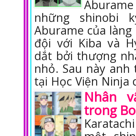
Aburame
những shinobi k
Aburame của làng L
đội với Kiba và 
dắt bởi thượng nh
nhỏ. Sau này anh t
tại Học Viện Ninj
Nhân vậ
trong Bo
Karatac