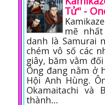
Kamika
Tử" - O
Kamikaze
mẽ nhất
danh là Samurai 
chém vô số các n
giây, băm vằm đối
Ông đang nằm ở h
Hội Anh Hùng. Ôn
Okamaitachi và B
thành…