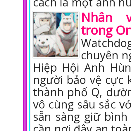
cách là một anh h
Nhân v
trong O
Watchd
chuyên n
Hiệp Hội Anh Hùn
người bảo vệ cực k
thành phố Q, dườ
vô cùng sâu sắc vớ
sẵn sàng giữ bình 
cần nơi đây an toà