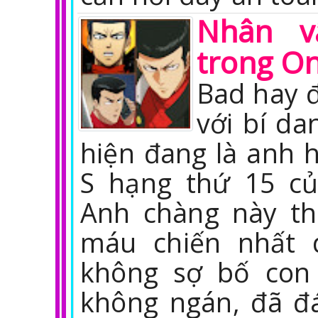
Nhân v
trong O
Bad hay 
với bí da
hiện đang là anh 
S hạng thứ 15 c
Anh chàng này th
máu chiến nhất 
không sợ bố con
không ngán, đã đ