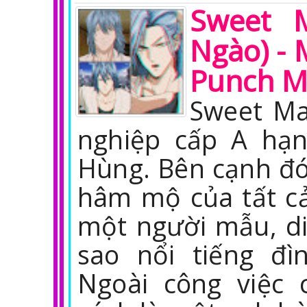
Sweet 
Ngào) - 
Punch 
Sweet Ma
nghiệp cấp A hạ
Hùng. Bên cạnh đó
hâm mộ của tất cả
một người mẫu, diễ
sao nổi tiếng đì
Ngoài công việc 