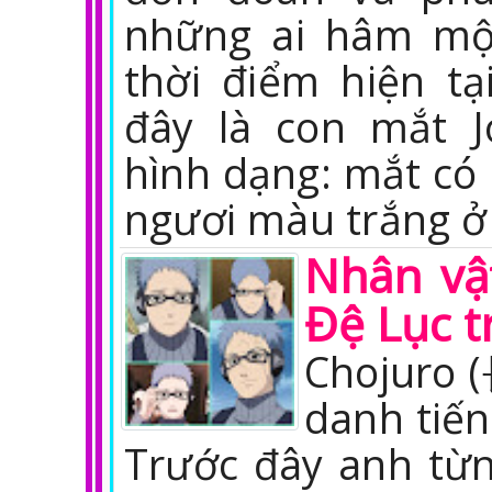
những ai hâm mộ 
thời điểm hiện tạ
đây là con mắt J
hình dạng: mắt có 
ngươi màu trắng ở
Nhân vậ
Đệ Lục t
Chojuro 
danh tiế
Trước đây anh từn