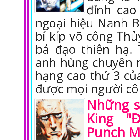
đỉnh cao
ngoại hiệu Nanh Bạ
bí kíp võ công Th
bá đạo thiên hạ.
anh hùng chuyên 
hạng cao thứ 3 củ
được mọi người cô
Những s
King "
Punch 