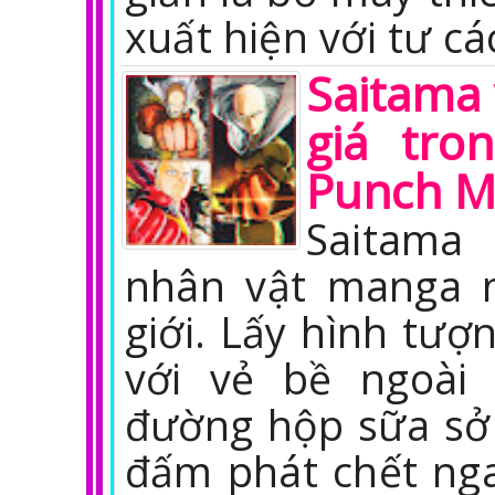
xuất hiện với tư cá
Saitama 
giá tro
Punch 
Saitama
nhân vật manga n
giới. Lấy hình tượ
với vẻ bề ngoài
đường hộp sữa sở
đấm phát chết nga