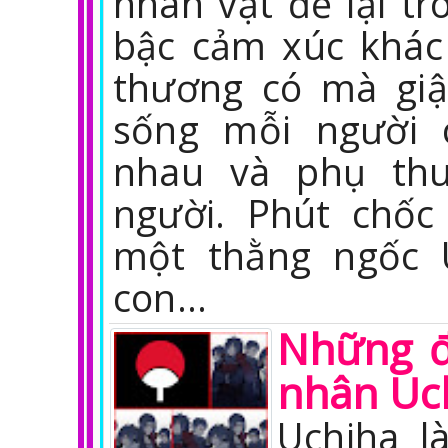
nhân vật để lại t
bậc cảm xúc khác 
thương có mà giậ
sống mỗi người 
nhau và phụ thu
người. Phút chốc
một thằng ngốc 
con…
Những đi
nhân Uc
Uchiha l