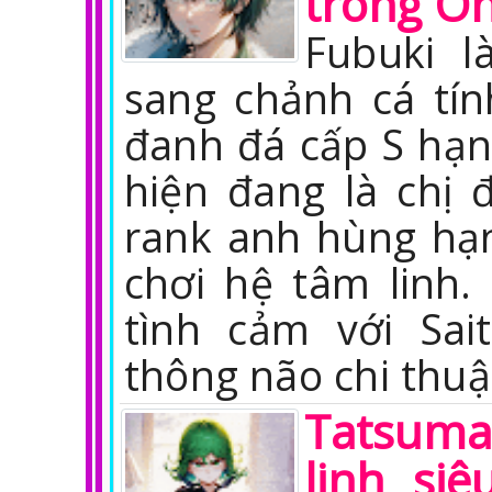
trong O
Fubuki l
sang chảnh cá tí
đanh đá cấp S hạn
hiện đang là chị 
rank anh hùng hạ
chơi hệ tâm linh
tình cảm với Sa
thông não chi thuậ
Tatsuma
linh si