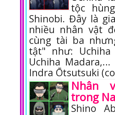
tộc hùng
Shinobi. Đây là gi
nhiều nhân vật đẹ
cùng tài ba nhưn
tật" như: Uchiha 
Uchiha Madara,...
Indra Ōtsutsuki (c
Nhân v
trong Na
Shino