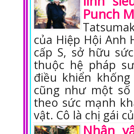
linh si
Punch 
Tatsumak
của Hiệp Hội Anh 
cấp S, sở hữu sứ
thuộc hệ pháp sư
điều khiển khống
cũng như một số 
theo sức mạnh kh
vật. Cô là chị gái c
Nhân v