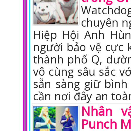
Watchd
chuyên n
Hiệp Hội Anh Hùn
người bảo vệ cực k
thành phố Q, dườ
vô cùng sâu sắc vớ
sẵn sàng giữ bình 
cần nơi đây an toà
Nhân v
Punch 