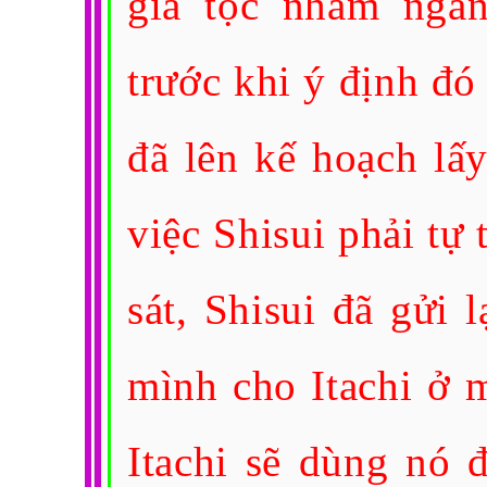
gia tộc nhằm ngă
trước khi ý định đó
đã lên kế hoạch lâ
việc Shisui phải tự t
sát, Shisui đã gửi 
mình cho Itachi ở m
Itachi sẽ dùng nó đ