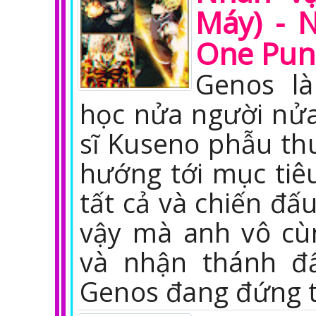
Máy) - 
One Pun
Genos l
học nửa người nửa
sĩ Kuseno phẫu thu
hướng tới mục ti
tất cả và chiến đấu
vậy mà anh vô c
và nhận thánh đấ
Genos đang đứng 