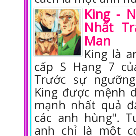
King - 
Nhất Tr
Man
King là 
cấp S Hạng 7 củ
Trước sự ngưỡng
King được mệnh d
mạnh nhất quả đ
các anh hùng". Tu
anh chỉ là một c