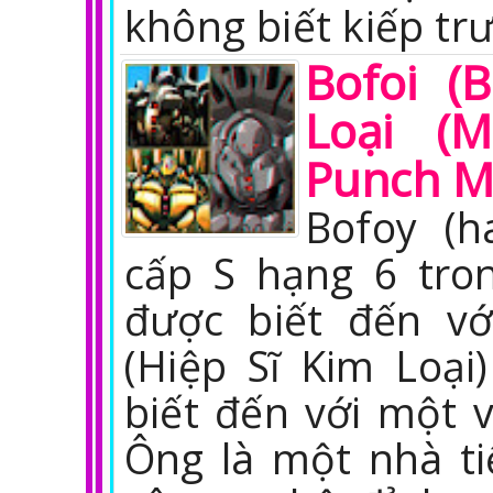
không biết kiếp tr
Bofoi (
Loại (M
Punch 
Bofoy (h
cấp S hạng 6 tro
được biết đến vớ
(Hiệp Sĩ Kim Loại
biết đến với một 
Ông là một nhà tiế