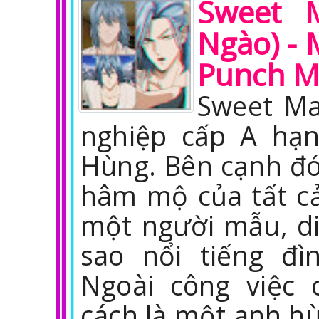
Sweet 
Ngào) - 
Punch 
Sweet Ma
nghiệp cấp A hạ
Hùng. Bên cạnh đó
hâm mộ của tất cả
một người mẫu, diễ
sao nổi tiếng đì
Ngoài công việc 
cách là một anh h