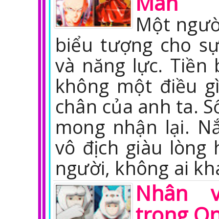
Man
Một ngườ
biểu tượng cho s
và năng lực. Tiền 
không một điều g
chân của anh ta. S
mong nhận lại. N
vô địch giàu lòng 
người, không ai k
Nhân v
trong O