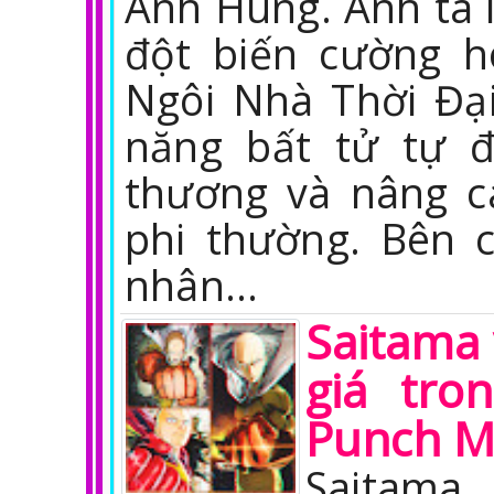
Anh Hùng. Anh ta 
đột biến cường h
Ngôi Nhà Thời Đạ
năng bất tử tự 
thương và nâng c
phi thường. Bên 
nhân…
Saitama 
giá tro
Punch 
Saitama