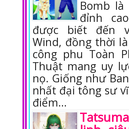
Bomb là 
đỉnh cao
được biết đến v
Wind, đồng thời l
công phu Toàn P
Thuật mang uy lực
nọ. Giống như Ba
nhất đại tông sư vĩ
điểm…
Tatsuma