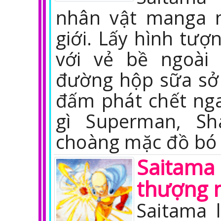
nhân vật manga n
giới. Lấy hình tượ
với vẻ bề ngoài
đường hộp sữa sở
đấm phát chết nga
gì Superman, Sh
choàng mặc đồ bó s
Saitam
thượng 
Saitama 