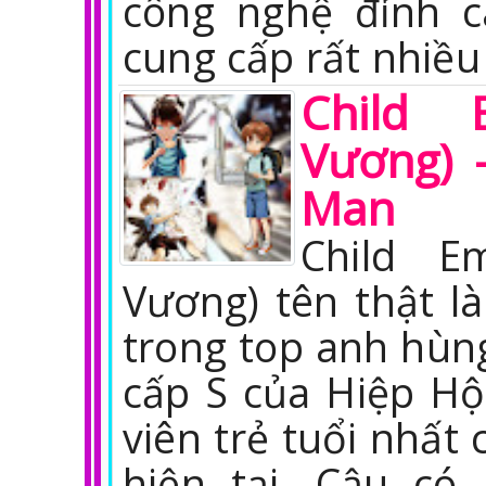
công nghệ đỉnh c
cung cấp rất nhiều
Child 
Vương) 
Man
Child E
Vương) tên thật l
trong top anh hùn
cấp S của Hiệp Hộ
viên trẻ tuổi nhất 
hiện tại. Cậu có