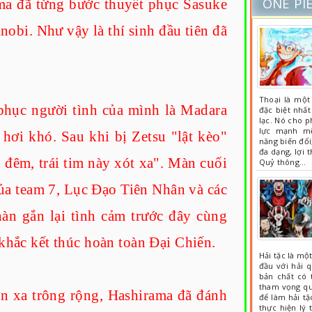
ONE PI
ma đã từng bước thuyết phục Sasuke
inobi. Như vậy là thí sinh đầu tiên đã
Thoại là một
 phục người tình của mình là Madara
đặc biệt nhất
lạc. Nó cho 
lực mạnh mẽ
hơi khó. Sau khi bị Zetsu "lật kèo"
năng biến đổi
đa dạng, lợi 
 đêm, trái tim này xót xa". Màn cuối
Quỷ thông…
ủa team 7, Lục Đạo Tiên Nhân và các
àn gắn lại tình cảm trước đây cùng
 khắc kết thúc hoàn toàn Đại Chiến.
Hải tặc là mộ
đầu với hải 
bản chất có t
tham vọng quy
ìn xa trông rộng, Hashirama đã đánh
để làm hải tặ
thực hiện lý