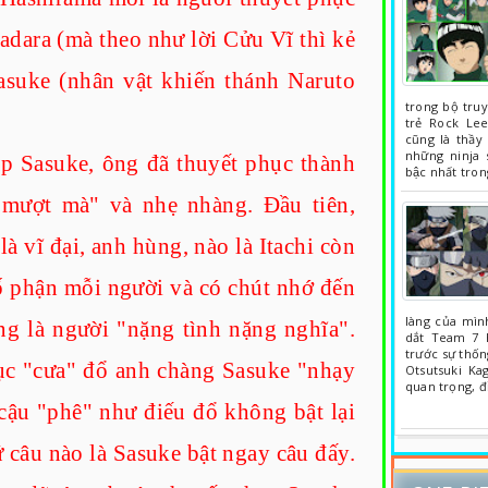
dara (mà theo như lời Cửu Vĩ thì kẻ
asuke (nhân vật khiến thánh Naruto
trong bộ truy
trẻ Rock Lee 
cũng là thâ
những ninja
ặp Sasuke, ông đã thuyết phục thành
bậc nhất tron
"mượt mà" và nhẹ nhàng. Đầu tiên,
à vĩ đại, anh hùng, nào là Itachi còn
ố phận mỗi người và có chút nhớ đến
làng của mình
ng là người "nặng tình nặng nghĩa".
dắt Team 7 h
trước sự thốn
tục "cưa" đổ anh chàng Sasuke "nhạy
Otsutsuki Kag
quan trọng, đ
cậu "phê" như điếu đổ không bật lại
ứ câu nào là Sasuke bật ngay câu đấy.