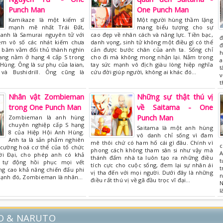
Punch Man
One Punch Man
Kamikaze là một kiếm sĩ
Một người hùng thầm lặng
mạnh mẽ nhất Trái Đất,
mang biểu tượng cho sự
nh là Samurai nguyên tử với
cao đẹp về nhân cách và năng lực. Tiền bạc,
đ
ém vô số các nhát kiếm chưa
danh vọng, sinh tử không một điều gì có thể
đ
, băm vằm đối thủ thành nghìn
cản được bước chân của anh ta. Sống chỉ
h
ng nằm ở hạng 4 cấp S trong
cho đi mà không mong nhận lại. Nắm trong
a
Hùng. Ông là sư phụ của Iaian,
tay sức mạnh vô địch giàu lòng hiệp nghĩa
t
 và Bushidrill. Ông cũng là
cứu đời giúp người, không ai khác đó…
v
t
Nhân vật Zombieman
Những sự thật thú vị
trong One Punch Man
về Saitama - One
Punch Man
Zombieman là anh hùng
chuyên nghiệp cấp S hạng
Saitama là một anh hùng
8 của Hiệp Hội Anh Hùng.
vô danh chỉ sống vì đam
Anh ta là sản phẩm nghiên
mê thôi chứ có ham hố cái gì đâu. Chính vì
c
 cường hoá cơ thể của tổ chức
phong cách không tham sân si như vậy mà
A
ời Đại, cho phép anh có khả
thánh đấm nhà ta luôn tạo ra những điều
t
 tự động hồi phục mọi vết
tích cực cho cuộc sống, đem lại sự nhân ái
t
ng cao khả năng chiến đấu phi
vị tha đến với mọi người. Dưới đây là những
n
cạnh đó, Zombieman là nhân…
điều rất thú vị về gã đầu trọc vĩ đại…
N
l
O & NARUTO