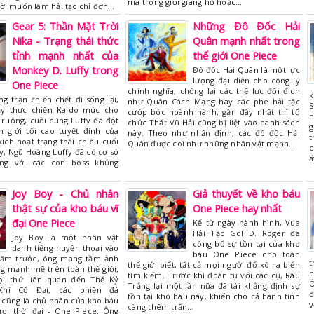
má trong giới giang hồ hoặc…
ời muốn làm hải tặc chỉ đơn…
Gear 5: Thần Mặt Trời
Những Đô Đốc Hải
Nika - Trạng thái thức
Quân mạnh nhất trong
tỉnh mạnh nhất của
thế giới One Piece
Monkey D. Luffy trong
Đô đốc Hải Quân là một lực
lượng đại diện cho công lý
One Piece
chính nghĩa, chống lại các thế lực đối địch
k
g trận chiến chết đi sống lại,
như Quân Cách Mạng hay các phe hải tặc
S
ạy thực chiến Kaido múc cho
cướp bóc hoành hành, gần đây nhất thì tổ
n
ruộng, cuối cùng Luffy đã đột
chức Thất Vũ Hải cũng bị liệt vào danh sách
g
 giới tối cao tuyệt đỉnh của
này. Theo như nhận định, các đô đốc Hải
t
kích hoạt trạng thái chiêu cuối
Quân được coi như những nhân vật mạnh…
c
y, Ngũ Hoàng Luffy đã có cơ sở
ấ
ng với các con boss khủng
Joy Boy - Chủ nhân
Giả thuyết về kho báu
thật sự của kho báu vĩ
One Piece hay nhất
đại One Piece
Kể từ ngày hành hình, Vua
Hải Tặc Gol D. Roger đã
Joy Boy là một nhân vật
công bố sự tồn tại của kho
danh tiếng huyền thoại vào
báu One Piece cho toàn
năm trước, ông mang tầm ảnh
t
thế giới biết, tất cả mọi người đổ xô ra biển
g mạnh mẽ trên toàn thế giới,
h
tìm kiếm. Trước khi đoàn tụ với các cụ, Râu
ọi thứ liên quan đến Thế Kỷ
Ô
Trắng lại một lần nữa đã tái khẳng định sự
Khí Cổ Đại, các phiến đá
đ
tồn tại khó báu này, khiến cho cả hành tinh
 cũng là chủ nhân của kho báu
v
càng thêm trấn…
mọi thời đại - One Piece. Ông