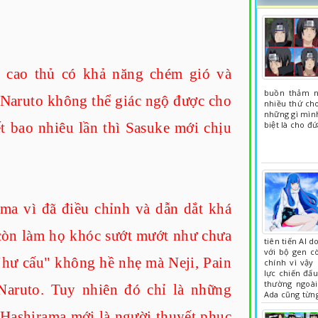
t cao thủ có khả năng chém gió và
buồn thảm n
 Naruto không thể giác ngộ được cho
nhiều thứ ch
những gì mìn
t bao nhiêu lần thì Sasuke mới chịu
biệt là cho đ
ma vì đã điều chỉnh và dẫn dắt khá
còn làm họ khóc sướt mướt như chưa
tiên tiến AI 
với bộ gen cò
 "hư cấu" không hề nhẹ mà Neji, Pain
chính vì vậy
lực chiến đấu
thường ngoài
vì Naruto. Tuy nhiên đó chỉ là những
Ada cũng từng
 Hashirama mới là người thuyết phục