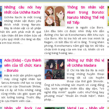
Những câu nói hay
Thông tin nhân vật
nhất của Uchiha Itachi
Akari trong Boruto:
Naruto Những Thế Hệ
Uchiha Itachi là một trong
những nhân vật được yêu
Kế Tiếp
thích nhất trong Naruto.
Akari là người của Boro.
Đây là nhân vật có số phận
Lần đầu tiên cô được nhìn thấy khi dẫn
hất khi anh phải mất đi quá
t
đường cho Sai và Konohamaru đến khu vực
o bản thân để âm thầm bảo vệ
S
của Boro. Khi bị tra hỏi về em trai mình là
h yêu quý nhất cho làng và đặc
g
Kagari, cô bắt đầu tỏ vẻ lo lắng. Trong khán
ứa em trai mình.…
t
phòng, Konohamaru nắm giữ tập tin dữ liệu
n
chứa tình trạng của em trai cô, khiến cô vô
cùng bàng hoàng sau…
Ada (Eida) - Cựu thành
Những sự thật thú vị
viên của tổ chức Kara
về Uchiha Madara
- Boruto
Ú Chí Hà Má Đá Rà là một
trong những huyền thoại
Ada là một sản phẩm người
trong tất cả các huyền
máy công nghệ nhân tạo
thoại của thế giới Shinobi.
do Sanzu Amado chế tạo ra cùng
k
Ông sở hữu những sức mạnh vô cùng đẳng
n sót lại của Otsutsuki Shibai,
m
cấp, kinh nghiện chiến đấu dày dặn, "võ
 mà cô ấy sở hữu những năng
G
nghệ đầy mình" quyền cước như"rồng bay
 cũng nhiều các giác quan phi
ô
phượng múa" "thoắt ẩn thoắt hiện", thân
 sức tưởng tượng. Trước đây,
c
pháp…
 là cựu thành viên của…
n
Nhân vật Rock Lee
Metal Lee - Nhân vật