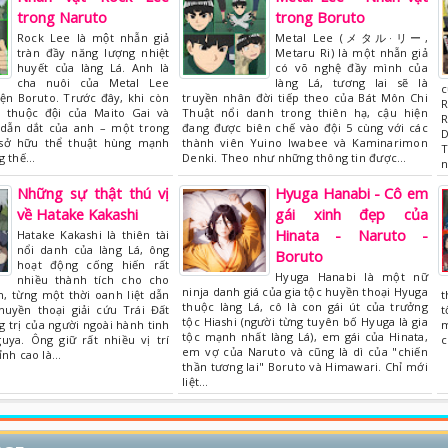
trong Naruto
trong Boruto
Rock Lee là một nhẫn giả
Metal Lee (メタル·リー,
tràn đầy năng lượng nhiệt
Metaru Ri) là một nhẫn giả
huyết của làng Lá. Anh là
có võ nghệ đầy mình của
cha nuôi của Metal Lee
làng Lá, tương lai sẽ là
c
ện Boruto. Trước đây, khi còn
truyền nhân đời tiếp theo của Bát Môn Chi
R
thuộc đội của Maito Gai và
Thuật nổi danh trong thiên hạ, cậu hiện
R
̀y dẫn dắt của anh – một trong
đang được biên chế vào đội 5 cùng với các
D
 sở hữu thể thuật hùng mạnh
thành viên Yuino Iwabee và Kaminarimon
T
g thế…
Denki. Theo như những thông tin được…
n
Những sự thật thú vị
Hyuga Hanabi - Cô em
về Hatake Kakashi
gái xinh đẹp của
Hinata - Naruto -
Hatake Kakashi là thiên tài
nổi danh của làng Lá, ông
Boruto
hoạt động cống hiến rất
Hyuga Hanabi là một nữ
nhiều thành tích cho cho
ninja danh giá của gia tộc huyền thoại Hyuga
, từng một thời oanh liệt dẫn
t
thuộc làng Lá, cô là con gái út của trưởng
uyền thoại giải cứu Trái Đất
t
tộc Hiashi (người từng tuyên bố Hyuga là gia
g trị của người ngoài hành tinh
m
tộc mạnh nhất làng Lá), em gái của Hinata,
uya. Ông giữ rất nhiều vị trí
c
em vợ của Naruto và cũng là dì của "chiến
ỉnh cao là…
thần tương lai" Boruto và Himawari. Chỉ mới
liệt…