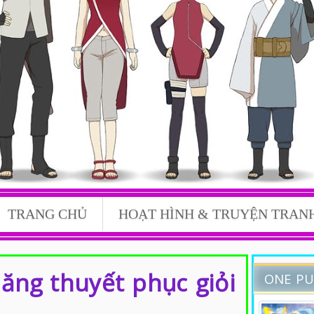
TRANG CHỦ
HOẠT HÌNH & TRUYỆN TRAN
ông Nghệ, Cuộc Sống,...
ăng thuyết phục giỏi
ONE P