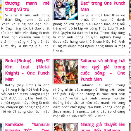
thượng mạnh mẽ
Bạc" trong One Punch
trong vũ trụ
Man
Saitama là siêu anh hùng
Bang là một bậc thầy võ
thầm lặng mạnh nhất quả
thuật đỉnh cao nổi danh
n cách vô cùng cao đẹp cứu
giang hồ với ngoại hiệu Nanh Bạc, ông nổi
s
 Những năng lực bá đạo chất
tiếng với bộ bí kíp võ công Thủy Lưu Thạch
T
 của anh hiện vẫn đang là một
Phá Quyền bá đạo thiên hạ. Trước đây từng
l
ới khoa học chuyên môn cũng
là một anh hùng chuyên nghiệp hạng S
h
ực tâm linh cũng không thể nào
được xếp hạng cao thứ 3 của Hiệp Hội Anh
B
. Dưới đây là những điều phi
Hùng và được mọi người công nhận là một
v
trong…
G
Bofoi (Bofoy) - Hiệp Sĩ
Saitama và những bài
Kim Loại (Metal
học quý giá trong
Knight) - One Punch
cuộc sống - One
Man
Punch Man
Bofoy (hay Bofoi) là anh
Saitama là một trong
h
ng 6 trong Hiệp Hội Anh Hùng,
những nhân vật manga nổi tiếng trên toàn
n
 với cái tên Metal Knight (Hiệp
thế giới. Lấy hình tượng là một siêu anh
v
người được công khai biết đến
hùng với vẻ bề ngoài bình thường như cân
t
ọc một người máy . Ông là một
đường hộp sữa sở hữu sức mạnh vô song
c
ài ba, chuyên gia công nghệ đỉnh
đấm phát chết ngay, tạo hình không khác gì
c
 hội và đã cung cấp rất nhiều
Superman, Shazam,... vai khoác áo choàng
mặc đồ bó sát, chiến đấu vì bình…
Kamikaze "Samurai
Những giả thuyết liên
Nguyên Tử" - One
quan đến Saitama -