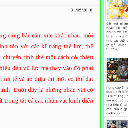
31/05/2018
đất với nhâ
nhân độ thế.
như nước cất
ừng cung bậc cảm xúc khác nhau, mỗi
bí ẩn mà gi
như các thế l
lý giải được
nh tồn với các kĩ năng thể lực, thể
thường…
ay chuyển tình thế một cách có chiều
hiều đến vũ lực mà thay vào đó phải
nh tế và ảo diệu thì mới có thể đạt
hùng cấp S hạ
mình. Dưới đây là những nhân vật có
được biết đến
Sĩ Kim Loại) 
trong tất cả các nhân vật kinh điển
với một vỏ b
nhà tiến sĩ t
cao của hiệp
dịch vụ cho…