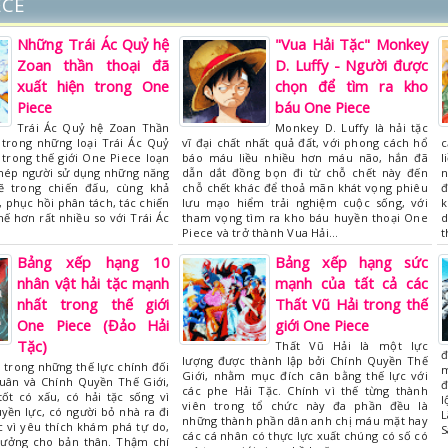
ECE
Những Trái Ác Quỷ hệ
"Vua Hải Tặc" Monkey
Zoan thần thoại đã
D. Luffy - Người được
xuất hiện trong One
chọn để tìm ra kho
Piece
báu One Piece
Trái Ác Quỷ hệ Zoan Thần
Monkey D. Luffy là hải tặc
 trong những loại Trái Ác Quỷ
vĩ đại chất nhất quả đất, với phong cách hổ
c
 trong thế giới One Piece loạn
báo máu liều nhiều hơn máu não, hắn đã
l
phép người sử dụng những năng
dẫn dắt đồng bọn đi từ chỗ chết này đến
n
 trong chiến đấu, cùng khả
chỗ chết khác để thoả mãn khát vọng phiêu
đ
, phục hồi phân tách, tác chiến
lưu mạo hiểm trải nghiệm cuộc sống, với
k
thế hơn rất nhiều so với Trái Ác
tham vọng tìm ra kho báu huyền thoại One
d
Piece và trở thành Vua Hải…
t
Bảng xếp hạng 10
Bảng xếp hạng sức
nhân vật hải tặc mạnh
mạnh của tất cả các
nhất trong thế giới
Thất Vũ Hải trong thế
One Piece (Đảo Hải
giới One Piece
Tặc)
Thất Vũ Hải là một lực
đ
lượng được thành lập bởi Chính Quyền Thế
t trong những thế lực chính đối
m
Giới, nhằm mục đích cân bằng thế lực với
quân và Chính Quyền Thế Giới,
đ
các phe Hải Tặc. Chính vì thế từng thành
ốt có xấu, có hải tặc sống vì
l
viên trong tổ chức này đa phần đều là
ền lực, có người bỏ nhà ra đi
L
những thành phần dân anh chị máu mặt hay
c vì yêu thích khám phá tự do,
S
các cá nhân có thực lực xuất chúng có số có
 tưởng cho bản thân. Thậm chí