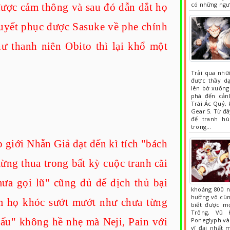
có những ngư
được cảm thông và sau đó dẫn dắt họ
huyết phục được Sasuke về phe chính
ư thanh niên Obito thì lại khổ một
Trải qua nhữn
được thầy d
lên bờ xuống 
phá đến cảnh
Trái Ác Quỷ, 
Gear 5. Từ đâ
để tranh hù
trong…
i Nhẫn Giả đạt đến kì tích "bách
từng thua trong bất kỳ cuộc tranh cãi
mưa gọi lũ" cũng đủ để địch thủ bại
khoảng 800 
hưởng vô cùn
àm họ khóc sướt mướt như chưa từng
biết được m
Trống, Vũ 
ấu" không hề nhẹ mà Neji, Pain với
Poneglyph và
vĩ đại nhất 