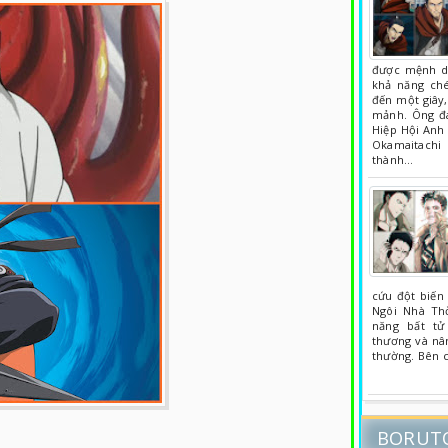
được mệnh da
khả năng ch
đến một giây
mảnh. Ông đa
Hiệp Hội Anh 
Okamaitachi
thành…
cứu đột biến
Ngôi Nhà Th
năng bất tử
thương và nâ
thường. Bên 
BORUT