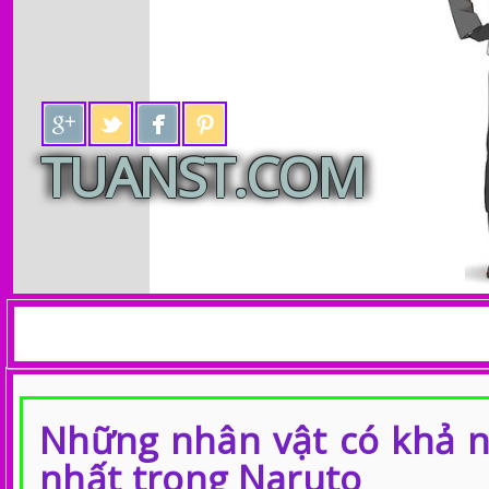
TUANST.COM
Tin tức Anime, Manga, Manhua, C
Những nhân vật có khả n
nhất trong Naruto