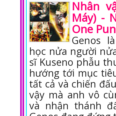
Nhân v
Máy) - 
One Pun
Genos l
học nửa người nửa
sĩ Kuseno phẫu thu
hướng tới mục ti
tất cả và chiến đấu
vậy mà anh vô c
và nhận thánh đấ