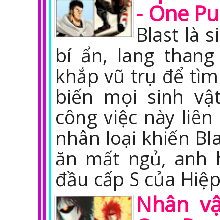
- One P
Blast là 
bí ẩn, lang than
khắp vũ trụ để tìm
biến mọi sinh vậ
công việc này liê
nhân loại khiến Bl
ăn mất ngủ, anh h
đầu cấp S của Hiệ
Nhân vậ