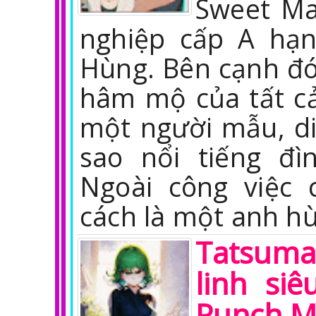
Sweet Ma
nghiệp cấp A hạ
Hùng. Bên cạnh đó
hâm mộ của tất cả
một người mẫu, diễ
sao nổi tiếng đì
Ngoài công việc 
cách là một anh h
Tatsuma
linh si
Punch 