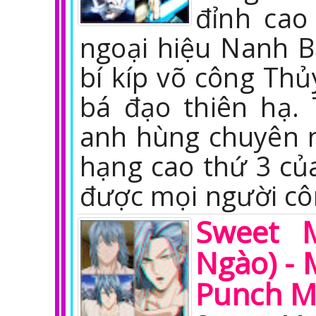
đỉnh cao
ngoại hiệu Nanh Bạ
bí kíp võ công Th
bá đạo thiên hạ.
anh hùng chuyên 
hạng cao thứ 3 củ
được mọi người cô
Sweet 
Ngào) - 
Punch 