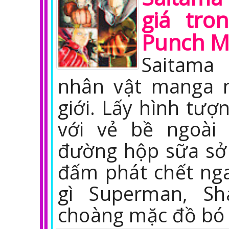
giá tro
Punch 
Saitama
nhân vật manga n
giới. Lấy hình tượ
với vẻ bề ngoài
đường hộp sữa sở
đấm phát chết nga
gì Superman, Sh
choàng mặc đồ bó s