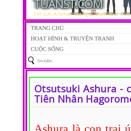
TUANST.COM
Tin tức Anime, Manga, Manhua, Công
TRANG CHỦ
HOẠT HÌNH & TRUYỆN TRANH
CUỘC SỐNG
Otsutsuki Ashura - 
Tiên Nhân Hagorom
Ashura là con trai