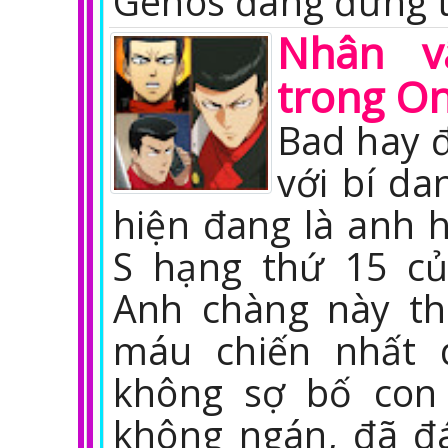
Genos đang đứng 
Nhân v
trong O
Bad hay 
với bí da
hiện đang là anh 
S hạng thứ 15 c
Anh chàng này th
máu chiến nhất 
không sợ bố con
không ngán, đã đ