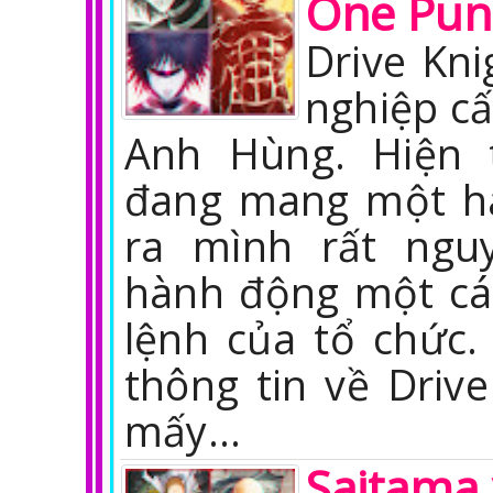
One Pun
Drive Kn
nghiệp cấ
Anh Hùng. Hiện 
đang mang một hà
ra mình rất ngu
hành động một cá
lệnh của tổ chức.
thông tin về Driv
mấy…
Saitama 