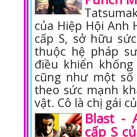
Tatsumak
của Hiệp Hội Anh 
cấp S, sở hữu sứ
thuộc hệ pháp sư
điều khiển khống
cũng như một số 
theo sức mạnh kh
vật. Cô là chị gái c
Blast -
cấp S c