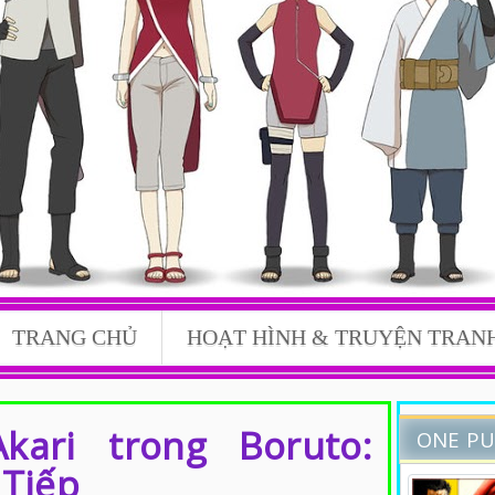
TRANG CHỦ
HOẠT HÌNH & TRUYỆN TRAN
ông Nghệ, Cuộc Sống,...
kari trong Boruto:
ONE P
 Tiếp