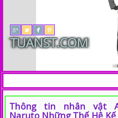
TUANST.COM
Tin tức Anime, Manga, Manhua, C
Thông tin nhân vật A
Naruto Những Thế Hệ Kế