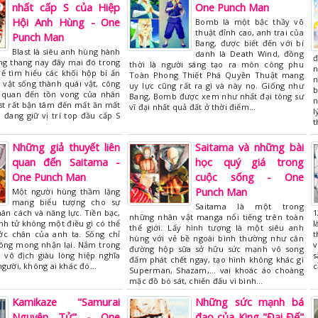
nhất cấp S của Hiệp
One Punch Man
Hội Anh Hùng - One
Bomb là một bậc thầy võ
thuật đỉnh cao, anh trai của
Punch Man
Bang, được biết đến với bí
Blast là siêu anh hùng hành
danh là Death Wind, đồng
đ
ang thang nay đây mai đó trong
thời là người sáng tạo ra môn công phu
n
ể tìm hiểu các khối hộp bí ẩn
Toàn Phong Thiết Phá Quyền Thuật mang
n
 vật sống thành quái vật, công
uy lực cũng rất ra gì và này nọ. Giống như
b
n quan đến tồn vong của nhân
Bang, Bomb được xem như nhất đại tông sư
n
ast rất bận tâm đến mất ăn mất
vĩ đại nhất quả đất ở thời điểm…
l
 đang giữ vị trí top đầu cấp S
t
Những giả thuyết liên
Saitama và những bài
quan đến Saitama -
học quý giá trong
One Punch Man
cuộc sống - One
Punch Man
Một người hùng thầm lặng
mang biểu tượng cho sự
Saitama là một trong
ân cách và năng lực. Tiền bạc,
1
những nhân vật manga nổi tiếng trên toàn
nh tử không một điều gì có thể
l
thế giới. Lấy hình tượng là một siêu anh
c chân của anh ta. Sống chỉ
t
hùng với vẻ bề ngoài bình thường như cân
ông mong nhận lại. Nắm trong
v
đường hộp sữa sở hữu sức mạnh vô song
 vô địch giàu lòng hiệp nghĩa
s
đấm phát chết ngay, tạo hình không khác gì
người, không ai khác đó…
c
Superman, Shazam,... vai khoác áo choàng
mặc đồ bó sát, chiến đấu vì bình…
Kamikaze "Samurai
Những sức mạnh bá
Nguyên Tử" - One
đạo của King "Đại Đế"