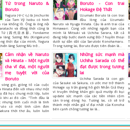
Tứ trong Naruto &
Boruto - Con trai
Boruto
Hokage Đệ Thất
Yagura (やぐら) là Jinchuriki
Uzumaki Boruto là con trai
của Tam Vỹ Isobu có hình
đầu lòng của Uzumaki
 rùa khổng lồ. Ông là ông nội
Naruto và Hyuga Hinata. Cậu là anh trai của
c
aratachi và đồng thời cũng là
Himawari. Cùng với những người bạn của
R
Đệ Tứ (四代目水影, Yondaime
mình là Mitsuki và Uchiha Sarara, tất cả
R
a làng Sương Mù (Kirigakure)
đang tiếp bước danh xưng Đội 7 huyền thoại
D
rong thời đại của mình, Yagura
dưới sự dẫn dắt của Sarutobi Konohamaru.
T
khiến làng Sương Mù trở…
Trong tương lai, Boruto được tiên đoán là…
n
Cảm nhận về Naruto
Những sức mạnh mà
và Hinata - Một người
Uchiha Sarada có thể
cha vĩ đại, một người
đạt được trong tương
mẹ tuyệt vời của
lai
Boruto
Uchiha Sarada là con gái
của Sasuke và Sakura, có ước mơ trở thành
n
 sóng gió, giông tố của cuộc
Hokage uy trấn giang hồ giới Nhẫn Giả thay
s
à Hinata đến với nhau như một
vì truyền thống khăn gói quả mướp đi bụi
g
ọ đã học chung một lớp, luôn
update sức mạnh của các tiền nhân cộm
n
 khi ai đó cần. "Tình đầu là
cán trong dòng họ. Tương lai, cô sẽ trở
t
t nhưng tình cuối mới là tình
thành một nhẫn giả vĩ đại nhất của Konoha
aruto có một tình cảm đơn
bên cạnh chồng tương lai là…
akura thời thơ ấu, luôn luôn