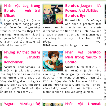
Nhân vật Log trong
Boruto's Jougan - It's
Boruto - Anh trai
Powers And Abilities -
Mitsuki
Boruto's Eye
Log (ログ, Rogu) là một con
Uzumaki Boruto's left eye
người sinh ra bằng phương
was once a problem that
o, sở hữu những bộ gen tổng
caused much speculation and analysis
l
 từ nhiều tế bào thu thập khác
different of the Naruto fans. Until now, We
d
ng ninja hùng mạnh nhất thế
already known that this is the Jougan eye
t
c tạo ra bởi thiên tài số nhọ
according to the say of the Toneri. BÀI
O
à là anh trai của Mitsuki. Cả
ĐĂNG MỚI
q
i đều được tạo ra từ…
NHẤTborutonojutsu.blogspot.com
Những sự thật thú vị
Nhân vật Sarutobi
về Sarutobi
Mirai trong Naruto &
Konohamaru
Boruto
Sarutobi Konohamaru là
Sarutobi Mirai (猿飛ミライ)
một Ninja cấp bậc thượng
là một nữ ninja tiềm năng
 của làng Lá, sinh ra và lớn lên
của làng Lá thuộc gia tộc Sarutobi, cũng
s
a thế khủng, anh là cháu trai
được coi như hoàng thân quốc thích của
t
động sản lừng danh thế giới -
CEO bất động sản tài ba Hizuren. Cô là con
g
m Sarutobi Hizuren. Anh cũng
gái của Kurenai và Sarutobi Asuma. Tên gọi
g
ột nhẫn giả Thiên tài và hiện
của cô được người cho quá cố đặt cho với
t
dẫn dắt đội hình Team 7…
niềm tin nhân ái bảo vệ tương lai niềm…
N
g
Yagura - Mizukage Đệ
Nhân vật Uzumaki