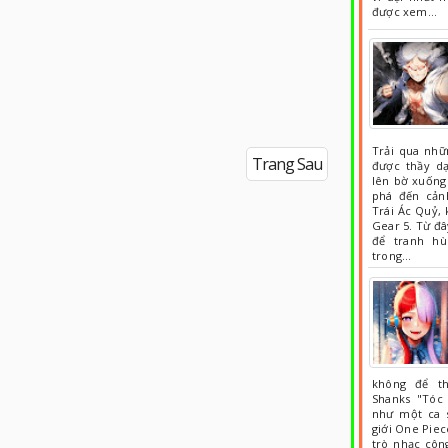
được xem…
Trải qua nhữn
Trang Sau
được thầy d
lên bờ xuống 
phá đến cảnh
Trái Ác Quỷ, 
Gear 5. Từ đâ
để tranh hù
trong…
không để t
Shanks "Tóc
như một ca sĩ
giới One Piec
trò nhạc côn