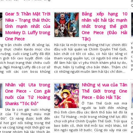
đ
Q
Gear 5: Thần Mặt Trời
Bảng xếp hạng 10
Nika - Trạng thái thức
nhân vật hải tặc mạnh
tỉnh mạnh nhất của
nhất trong thế giới
Monkey D. Luffy trong
One Piece (Đảo Hải
One Piece
Tặc)
v
g trận chiến chết đi sống lại,
Hải tặc là một trong những thế lực chính đối
b
ạy thực chiến Kaido múc cho
đầu với hải quân và Chính Quyền Thế Giới,
d
ruộng, cuối cùng Luffy đã đột
bản chất có tốt có xấu, có hải tặc sống vì
c
 giới tối cao tuyệt đỉnh của
tham vọng quyền lực, có người bỏ nhà ra đi
l
kích hoạt trạng thái chiêu cuối
để làm hải tặc vì yêu thích khám phá tự do,
t
y, Ngũ Hoàng Luffy đã có cơ sở
thực hiện lý tưởng cho bản thân. Thậm chí
P
ng với các con boss khủng
có những người muốn làm hải tặc chỉ đơn…
Nhân vật Uta trong
Những vị vua của Tân
One Piece - Con gái
Thế Giới trong One
nuôi của Tứ Hoàng
Piece - Đảo Hải Tặc
Shanks "Tóc Đỏ"
Ở Tân Thế Giới nơi mà
người ta biết đến những
Uta là con gái nuôi nhưng
thủ lĩnh cầm đầu các lãnh thổ bảo kê đó là
hịt của Tứ Hoàng máu mặt
t
các Tứ Hoàng - một trong những thế lực đối
 Đỏ". Cô nàng được biết đến
h
chọi với phe Chính Quyền Thế Giới. Trải qua
 hot girl nổi tiếng trong thế
Ô
bao biến cố, thời thế mỗi lúc một khác, kẻ
e và cũng từng một thời giữ vai
đ
lên ngôi người lỡ bước. Cũng do vậy mà cái
g trong nhóm hải tặc thích ăn
v