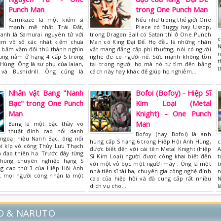
Punch Man
trong One Punch Man
Kamikaze là một kiếm sĩ
Nếu như trong thế giới One
mạnh mẽ nhất Trái Đất,
Piece có Buggy hay Ussop,
nh là Samurai nguyên tử với
trong Dragon Ball có Satan thì ở One Punch
c
ém vô số các nhát kiếm chưa
Man có King Đại Đế. Họ đều là những nhân
N
, băm vằm đối thủ thành nghìn
vật mang đẳng cấp phi thường, nói có người
n
ng nằm ở hạng 4 cấp S trong
nghe đe có người nể. Sức mạnh không tồn
t
Hùng. Ông là sư phụ của Iaian,
tại trong người họ mà nó tự tìm đến bằng
t
 và Bushidrill. Ông cũng là
cách này hay khác để giúp họ nghiễm…
Nhân vật Bang "Nanh
Bofoi (Bofoy) - Hiệp Sĩ
Bạc" trong One Punch
Kim Loại (Metal
Man
Knight) - One Punch
Man
Bang là một bậc thầy võ
thuật đỉnh cao nổi danh
Bofoy (hay Bofoi) là anh
 ngoại hiệu Nanh Bạc, ông nổi
hùng cấp S hạng 6 trong Hiệp Hội Anh Hùng,
c
bí kíp võ công Thủy Lưu Thạch
được biết đến với cái tên Metal Knight (Hiệp
A
 đạo thiên hạ. Trước đây từng
Sĩ Kim Loại) người được công khai biết đến
t
hùng chuyên nghiệp hạng S
với một vỏ bọc một người máy . Ông là một
t
g cao thứ 3 của Hiệp Hội Anh
nhà tiến sĩ tài ba, chuyên gia công nghệ đỉnh
n
 mọi người công nhận là một
cao của hiệp hội và đã cung cấp rất nhiều
N
dịch vụ cho…
l
O & NARUTO