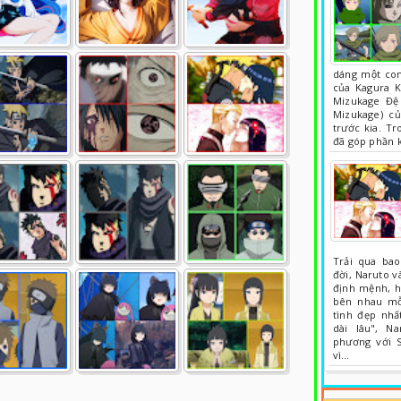
dáng một con
của Kagura K
Mizukage 
Mizukage) củ
trước kia. T
đã góp phần 
Trải qua bao
đời, Naruto v
định mệnh, h
bên nhau mỗi
tình đẹp nhấ
dài lâu", N
phương với S
vì…