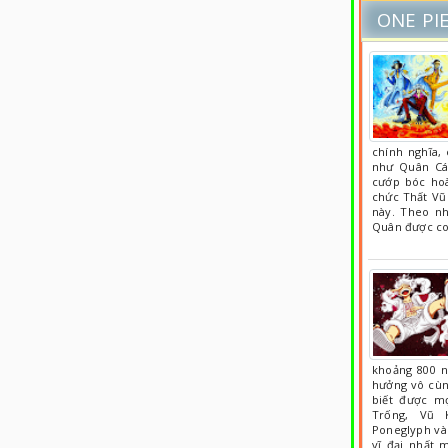
ONE PI
chính nghĩa, 
như Quân Cá
cướp bóc hoà
chức Thất Vũ 
này. Theo nh
Quân được co
khoảng 800 
hưởng vô cùn
biết được m
Trống, Vũ 
Poneglyph và
vĩ đại nhất 