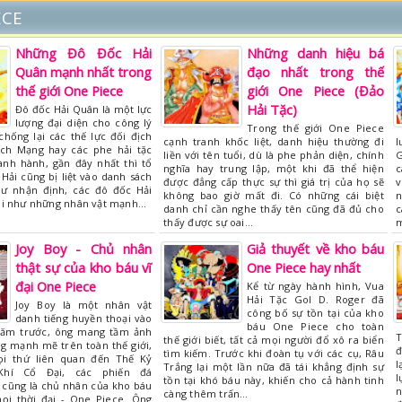
ECE
Những Đô Đốc Hải
Những danh hiệu bá
Quân mạnh nhất trong
đạo nhất trong thế
thế giới One Piece
giới One Piece (Đảo
Hải Tặc)
Đô đốc Hải Quân là một lực
lượng đại diện cho công lý
Trong thế giới One Piece
chống lại các thế lực đối địch
cạnh tranh khốc liệt, danh hiệu thường đi
l
ch Mạng hay các phe hải tặc
liền với tên tuổi, dù là phe phản diện, chính
G
nh hành, gần đây nhất thì tổ
nghĩa hay trung lập, một khi đã thể hiện
c
Hải cũng bị liệt vào danh sách
được đẳng cấp thực sự thì giá trị của họ sẽ
v
ư nhận định, các đô đốc Hải
không bao giờ mất đi. Có những cái biệt
n
i như những nhân vật mạnh…
danh chỉ cần nghe thấy tên cũng đã đủ cho
c
thấy được sự oai…
m
Joy Boy - Chủ nhân
Giả thuyết về kho báu
thật sự của kho báu vĩ
One Piece hay nhất
đại One Piece
Kể từ ngày hành hình, Vua
Hải Tặc Gol D. Roger đã
Joy Boy là một nhân vật
công bố sự tồn tại của kho
danh tiếng huyền thoại vào
báu One Piece cho toàn
năm trước, ông mang tầm ảnh
T
thế giới biết, tất cả mọi người đổ xô ra biển
g mạnh mẽ trên toàn thế giới,
đ
tìm kiếm. Trước khi đoàn tụ với các cụ, Râu
ọi thứ liên quan đến Thế Kỷ
l
Trắng lại một lần nữa đã tái khẳng định sự
Khí Cổ Đại, các phiến đá
l
tồn tại khó báu này, khiến cho cả hành tinh
 cũng là chủ nhân của kho báu
n
càng thêm trấn…
mọi thời đại - One Piece. Ông