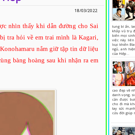
18/03/2022
ược nhìn thấy khi dẫn đường cho Sai
tung bí ẩn, l
khắp vũ trụ đ
biến mọi sinh
 tra hỏi về em trai mình là Kagari,
việc này liê
loại khiến Bl
 Konohamaru nắm giữ tập tin dữ liệu
ngủ, anh hiện
của Hiệp…
 cùng bàng hoàng sau khi nhận ra em
cao đẹp về nh
danh vọng, si
cản được bướ
cho đi mà kh
tay sức mạnh
cứu đời giúp 