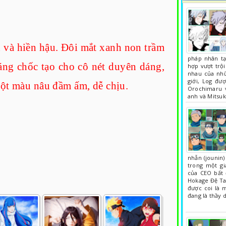
 và hiền hậu. Đôi mắt xanh non trầm
pháp nhân tạ
áng chốc tạo cho cô nét duyên dáng,
hợp vượt trội
nhau của nhữ
giới, Log đượ
một màu nâu đầm ấm, dễ chịu.
Orochimaru v
anh và Mitsuk
nhẫn (jounin)
trong một gi
của CEO bất 
Hokage Đệ Ta
được coi là m
đang là thầy 