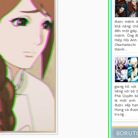
được mệnh da
khả năng ch
đến một giây
mảnh. Ông đa
Hiệp Hội Anh 
Okamaitachi
thành…
giang hồ với
tiếng với bộ 
Phá Quyền bá
là một anh 
được xếp hạn
Hùng và được
trong…
BORUT