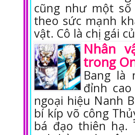
cũng như một số 
theo sức mạnh kh
vật. Cô là chị gái c
Nhân v
trong O
Bang là 
đỉnh cao
ngoại hiệu Nanh Bạ
bí kíp võ công Th
bá đạo thiên hạ.