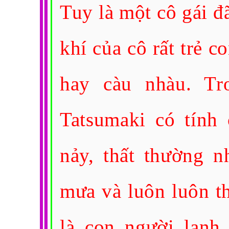
Tuy là một cô gái đ
khí của cô rất trẻ c
hay càu nhàu. Tr
Tatsumaki có tính
nảy, thất thường n
mưa và luôn luôn t
là con người lạnh 