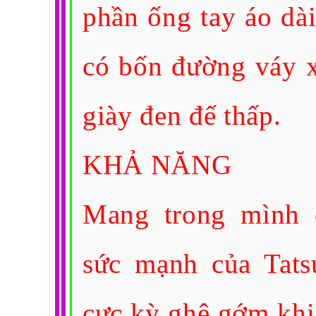
phần ống tay áo dà
có bốn đường váy x
giày đen đế thấp.
KHẢ NĂNG
Mang trong mình 
sức mạnh của Tats
cực kỳ ghê gớm khi