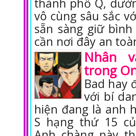
thành phố Q, dườ
vô cùng sâu sắc vớ
sẵn sàng giữ bình 
cần nơi đây an toà
Nhân v
trong O
Bad hay 
với bí da
hiện đang là anh 
S hạng thứ 15 c
Anh chàng này th