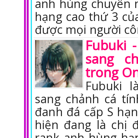
anh hùng chuyên 
hạng cao thứ 3 củ
được mọi người cô
Fubuki 
sang c
trong O
Fubuki l
sang chảnh cá tí
đanh đá cấp S hạn
hiện đang là chị 
rank anh hùng hạ