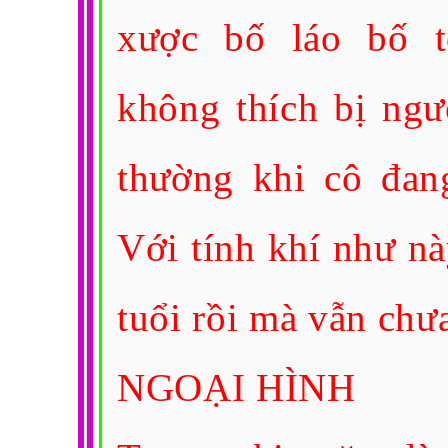
xược bố láo bố to
không thích bị ngư
thường khi cô đang
Với tính khí như n
tuổi rồi mà vẫn chưa
NGOẠI HÌNH