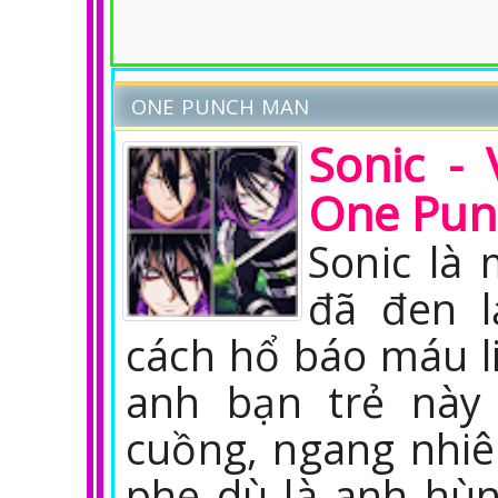
ONE PUNCH MAN
Sonic -
One Pun
Sonic là
đã đen l
cách hổ báo máu l
anh bạn trẻ này
cuồng, ngang nhiên
phe dù là anh hùn