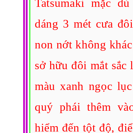
Tatsumaki mặc dù
dáng 3 mét cưa đô
non nớt không khác 
sở hữu đôi mắt sắc
màu xanh ngọc lục
quý phái thêm và
hiểm đến tột độ, đi