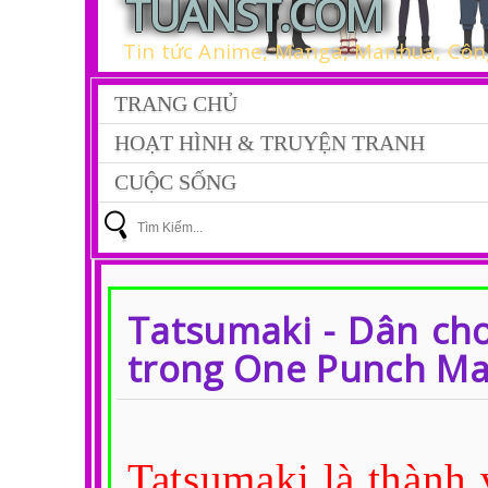
TUANST.COM
Tin tức Anime, Manga, Manhua, Công
TRANG CHỦ
HOẠT HÌNH & TRUYỆN TRANH
CUỘC SỐNG
Tatsumaki - Dân chơ
trong One Punch M
Tatsumaki là thành 