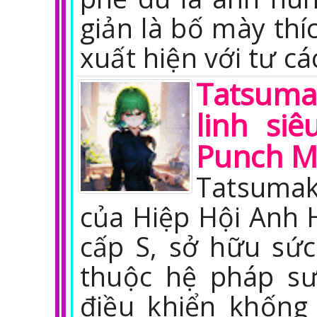
giản là bố mày thí
xuất hiện với tư cá
Tatsuma
linh si
Punch 
Tatsumak
của Hiệp Hội Anh 
cấp S, sở hữu sứ
thuộc hệ pháp sư
điều khiển khống