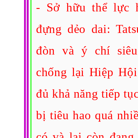
- Sở hữu thể lực 
đựng dẻo dai: Tats
đòn và ý chí siêu
chống lại Hiệp Hội
đủ khả năng tiếp tụ
bị tiêu hao quá nh
có và lại còn đang