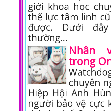
giới khoa học ch
thế lực tâm linh cũ
được. Dưới đây
thường…
Nhân v
trong O
Watchd
chuyên n
Hiệp Hội Anh Hùn
người bảo vệ cực k