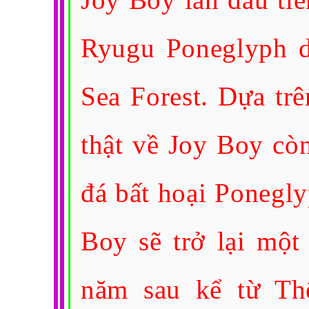
Ryugu Poneglyph d
Sea Forest. Dựa trê
thật về Joy Boy còn
đá bất hoại Ponegly
Boy sẽ trở lại một
năm sau kể từ Th