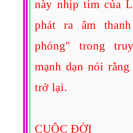
này nhịp tim của L
phát ra âm thanh
phóng" trong tru
mạnh dạn nói rằng 
trở lại.
CUỘC ĐỜI