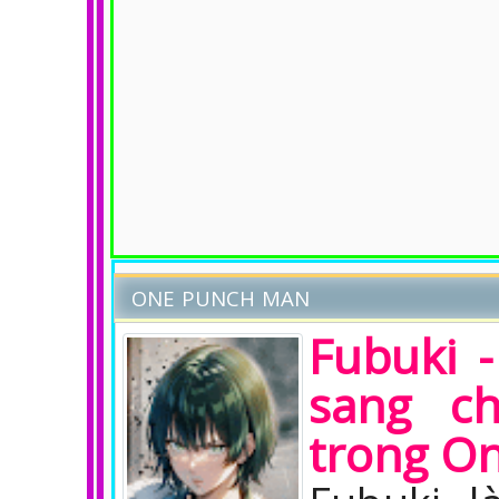
ONE PUNCH MAN
Fubuki 
sang c
trong O