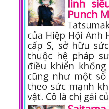
linh si
Punch 
Tatsumak
của Hiệp Hội Anh 
cấp S, sở hữu sứ
thuộc hệ pháp sư
điều khiển khống
cũng như một số 
theo sức mạnh kh
vật. Cô là chị gái c
Saitama 