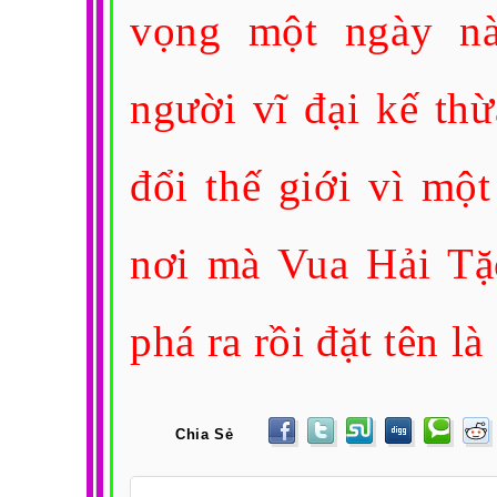
vọng một ngày n
người vĩ đại kế th
đổi thế giới vì mộ
nơi mà Vua Hải Tặ
phá ra rồi đặt tên l
Chia Sẻ