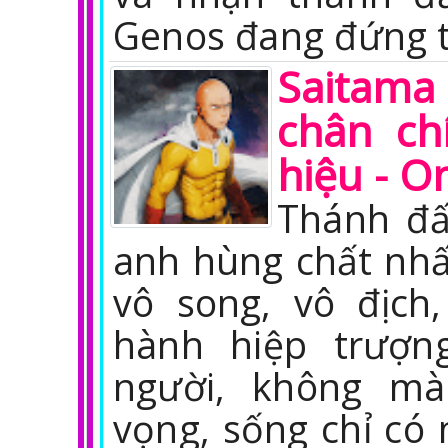
Genos đang đứng 
Saitam
chân ch
hiệu - 
Thánh đấ
anh hùng chất nhấ
vô song, vô địch,
hành hiệp trượn
người, không mà
vọng, sống chỉ có