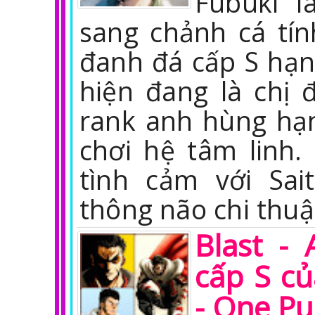
Fubuki l
sang chảnh cá tí
đanh đá cấp S hạn
hiện đang là chị 
rank anh hùng hạ
chơi hệ tâm linh
tình cảm với Sa
thông não chi thuậ
Blast -
cấp S c
- One P