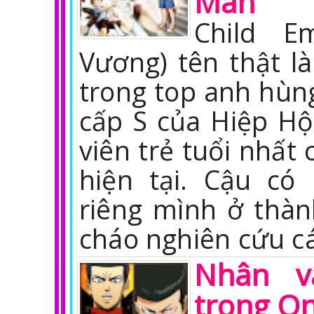
Man
Child E
Vương) tên thật l
trong top anh hùn
cấp S của Hiệp Hộ
viên trẻ tuổi nhất 
hiện tại. Cậu có
riêng mình ở thà
cháo nghiên cứu c
Nhân v
trong O