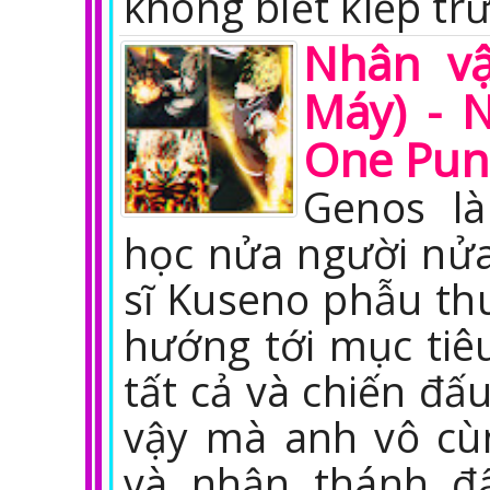
không biết kiếp tr
Nhân v
Máy) - 
One Pun
Genos l
học nửa người nửa
sĩ Kuseno phẫu thu
hướng tới mục ti
tất cả và chiến đấu
vậy mà anh vô c
và nhận thánh đấ