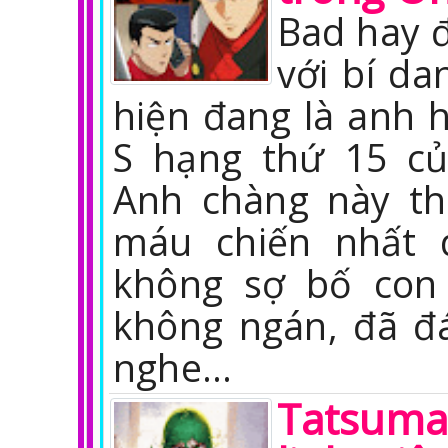
Bad hay 
với bí da
hiện đang là anh 
S hạng thứ 15 c
Anh chàng này th
máu chiến nhất 
không sợ bố con
không ngán, đã đ
nghe…
Tatsuma