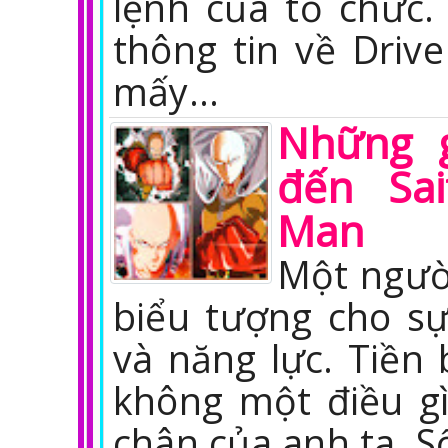
lệnh của tổ chức.
thông tin về Driv
mấy…
Những g
đến Sa
Man
Một ngườ
biểu tượng cho s
và năng lực. Tiền 
không một điều g
chân của anh ta. S