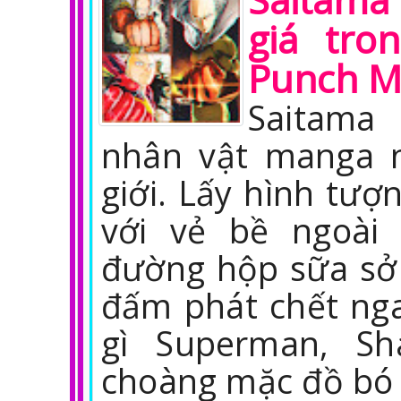
giá tro
Punch 
Saitama
nhân vật manga n
giới. Lấy hình tượ
với vẻ bề ngoài
đường hộp sữa sở
đấm phát chết nga
gì Superman, Sh
choàng mặc đồ bó s