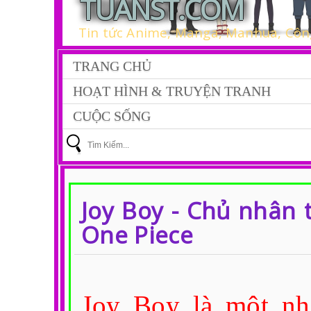
TUANST.COM
Tin tức Anime, Manga, Manhua, Công
TRANG CHỦ
HOẠT HÌNH & TRUYỆN TRANH
CUỘC SỐNG
Joy Boy - Chủ nhân 
One Piece
Joy Boy là một nh