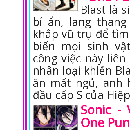
Blast là 
bí ẩn, lang than
khắp vũ trụ để tìm
biến mọi sinh vậ
công việc này liê
nhân loại khiến Bl
ăn mất ngủ, anh h
đầu cấp S của Hiệ
Sonic -
One Pun