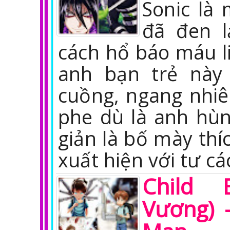
Sonic là
đã đen l
cách hổ báo máu l
anh bạn trẻ này
cuồng, ngang nhiên
phe dù là anh hùn
giản là bố mày thí
xuất hiện với tư cá
Child 
Vương) 