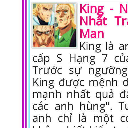
King - 
Nhất Tr
Man
King là 
cấp S Hạng 7 củ
Trước sự ngưỡng
King được mệnh d
mạnh nhất quả đ
các anh hùng". Tu
anh chỉ là một c